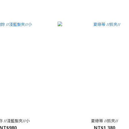
 //淺藍髮夾//小
夏綠蒂 //抓夾//
NT$980
NT$1,380