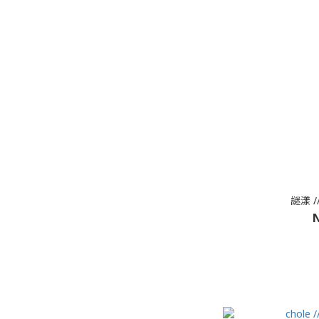
謎漾 
N