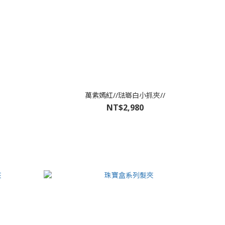
萬紫嫣紅//琺瑯白小抓夾//
NT$2,980