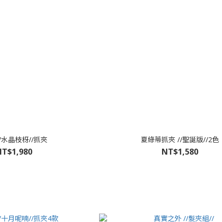
//水晶枝枒//抓夾
夏綠蒂抓夾 //聖誕版//2色
T$1,980
NT$1,580