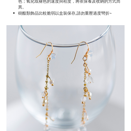
色；氧化或褪色的速度與程度，將依保養及收納的方式而
異。
~
樹酯類飾品比較脆弱以盒裝保存,請勿重壓過度彎折