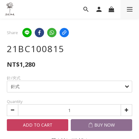
Share
21BC100815
NT$1,280
針/夾式
Quantity
ADD TO CART
BUY NOW