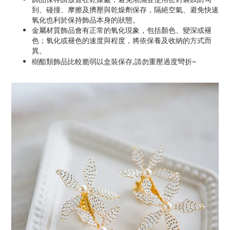
到、碰撞、摩擦及擠壓與乾燥劑保存，隔絕空氣、避免快速
氧化也利於保持飾品本身的狀態。
金屬材質飾品會有正常的氧化現象，包括顏色、變深或褪
色；氧化或褪色的速度與程度，將依保養及收納的方式而
異。
~
樹酯類飾品比較脆弱以盒裝保存,請勿重壓過度彎折