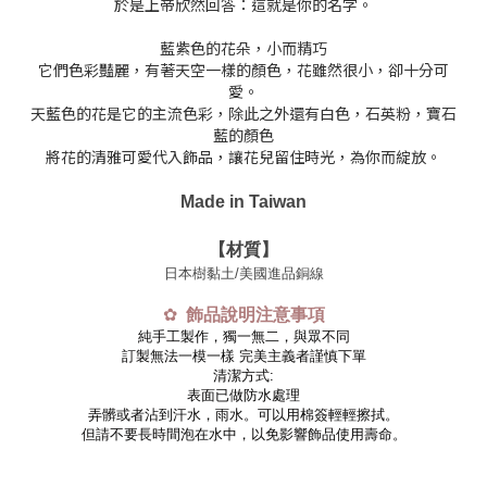
於是上帝欣然回答：這就是你的名字。
藍紫色的花朵，小而精巧
它們色彩豔麗，有著天空一樣的顏色，花雖然很小，卻十分可
愛。
天藍色的花是它的主流色彩，除此之外還有白色，石英粉，寶石
藍的顏色
將花的清雅可愛代入飾品，讓花兒留住時光，為你而綻放。
Made in Taiwan
【材質】
日本樹黏土/美國進品銅線
✿
飾品說明注意事項
純手工製作，獨一無二，與眾不同
訂製無法一模一樣 完美主義者謹慎下單
清潔方式:
表面已做防水處理
弄髒或者沾到汗水，雨水。可以用棉簽輕輕擦拭。
但請不要長時間泡在水中，以免影響飾品使用壽命。