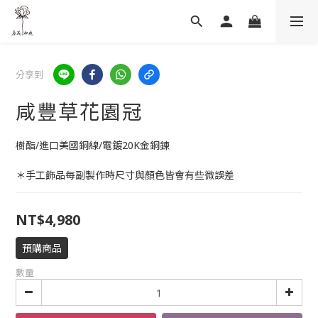
分享到
咸豐草花園冠
樹酯/進口美國銅線/電鍍20K金銅鍊
＊手工飾品每副製作時尺寸與顏色皆會有些微誤差
NT$4,980
預購商品
數量