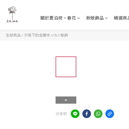
關於豊泊荷‧春花
新娘飾品
精選商
全部商品
/
夕陽下的金閣寺 //大//髮飾
分享到