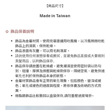
【商品尺寸】
Made in Taiwan
飾品保養說明
✿
飾品為金屬材質，使用完畢建議用吹風機，以冷風稍微吹乾
飾品上的濕氣，保持乾燥。
飾品表面有灰塵，可以用毛刷清潔。
請勿使用任何液態保養或擦拭，並避免飾品直接或大量噴到
美髮用品，以利飾品保存
。
飾品保存請放置在乾燥處，避免潮濕並使用密封袋以防勾
到、碰撞、摩擦及擠壓與乾燥劑保存，隔絕空氣、避免快速
氧化也利於保持飾品本身的狀態。
金屬材質飾品會有正常的氧化現象，包括顏色、變深或褪
色；氧化或褪色的速度與程度，將依保養及收納的方式而
異。
~
樹酯類飾品比較脆弱以盒裝保存,請勿重壓過度彎折