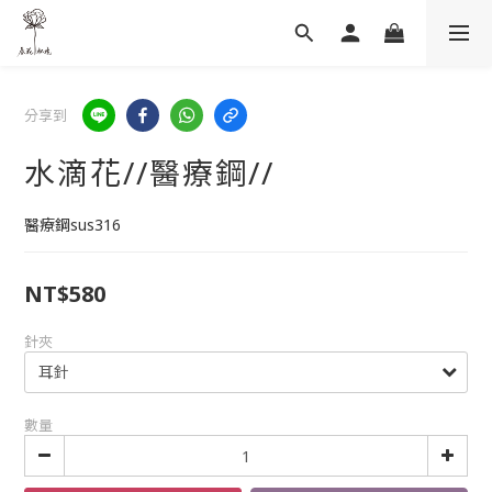
分享到
水滴花//醫療鋼//
醫療鋼sus316
NT$580
針夾
數量