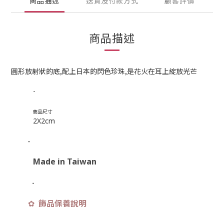
商品描述
送貨及付款方式
顧客評價
商品描述
圓形放射狀的底,配上日本的閃色珍珠,是花火在耳上綻放光芒
-
商品尺寸
2X2cm
-
Made in Taiwan
-
飾品保養說明
✿