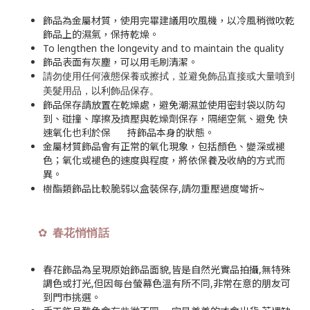
飾品為金屬材質，使用完畢建議用吹風機，以冷風稍微吹乾
飾品上的濕氣，保持乾燥。
To lengthen the longevity and to maintain the quality
飾品表面有灰塵，可以用毛刷清潔。
請勿使用任何液態保養或擦拭，並避免飾品直接或大量噴到
美髮用品，以利飾品保存
。
飾品保存請放置在乾燥處，避免潮濕並使用密封袋以防勾
到、碰撞、摩擦及擠壓與乾燥劑保存，隔絕空氣、避免 快
速氧化也利於保 持飾品本身的狀態。
金屬材質飾品會有正常的氧化現象，包括顏色、變深或褪
色；氧化或褪色的速度與程度，將依保養及收納的方式而
異。
~
樹酯類飾品比較脆弱以盒裝保存,請勿重壓過度彎折
✿
春花悄悄話
春花飾品為呈現原始飾品面貌,皆是自然光實品拍攝,無特殊
調色或打光,但因每台螢幕色溫有所不同,非常在意的朋友可
到門市挑選。