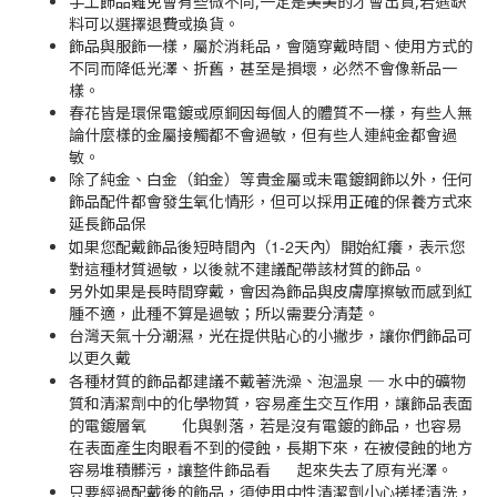
手工飾品難免會有些微不同,一定是美美的才會出貨,若遇缺
料可以選擇退費或換貨。
飾品與服飾一樣，屬於消耗品，會隨穿戴時間、使用方式的
不同而降低光澤、折舊，甚至是損壞，必然不會像新品一
樣。
春花皆是環保電鍍或原銅因每個人的體質不一樣，有些人無
論什麼樣的金屬接觸都不會過敏，但有些人連純金都會過
敏。
除了純金、白金（鉑金）等貴金屬或未電鍍鋼飾以外，任何
飾品配件都會發生氧化情形，但可以採用正確的保養方式來
延長飾品保
1-2
如果您配戴飾品後短時間內（
天內）開始紅癢，表示您
對這種材質過敏，以後就不建議配帶該材質的飾品。
另外如果是長時間穿戴，會因為飾品與皮膚摩擦敏而感到紅
腫不適，此種不算是過敏；所以需要分清楚。
台灣天氣十分潮濕，光在提供貼心的小撇步，讓你們飾品可
以更久戴
各種材質的飾品都建議不戴著洗澡、泡溫泉
─
水中的礦物
質和清潔劑中的化學物質，容易產生交互作用，讓飾品表面
的電鍍層氧 化與剝落，若是沒有電鍍的飾品，也容易
在表面產生肉眼看不到的侵蝕，長期下來，在被侵蝕的地方
容易堆積髒污，讓整件飾品看 起來失去了原有光澤。
只要經過配戴後的飾品，須使用中性清潔劑小心搓揉清洗，