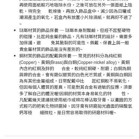
再使用面紙輕巧地吸除水份，之後可放在另外一張面紙上陰
乾，待完全 乾燥後，再放入飾品盒中，減少因為日曬或
潮濕產生的氧化，若盒內有放置小片除濕紙，就再好不過了
~
琺瑯材質的飾品保養
─
琺瑯本身耐酸鹼，但經不起堅硬物
的碰撞，比起純金屬的飾品，凡有琺瑯材質的設計，需要多
加保護，避 免其脆裂的可能性。佩戴、保養上與一般
~
貴金屬材質的飾品是沒有差別的
銅材質的飾品的配戴與保養
─
常見的材料分為純紅銅
Copper
Brass
Copper-nickel alloy
(
)、黃銅(
)與白銅(
)，黃銅
內含約紅銅及鋅的 合金，較純紅銅硬、耐磨；白銅為銅
與鎳的合金，會有類似銀質的白色光芒質感，黃銅與白銅因
為有其他金屬組成，日常配戴中比 起紅銅較不易氧化，
但因每個人體質的差異，可能對其合金有過敏的反應，須要
!
多了解自己的體況喔
因銅的材質本身易氧化的特 性，
凡配戴幾天建議就使用紙巾或棉花棒沾取牙膏，以畫圓的方
式輕巧的把氧化物研磨掉，因牙膏有研磨拋光齒面的磷酸氫
~
鈣等極 細微粒，是日常容易取得的研磨材料喔