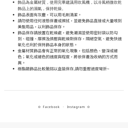
飾品為金屬材質，使用完畢建議用吹風機，以冷風稍微吹乾
飾品上的濕氣，保持乾燥。
飾品表面有灰塵，可以用毛刷清潔。
請勿使用任何液態保養或擦拭，並避免飾品直接或大量噴到
美髮用品，以利飾品保存。
飾品保存請放置在乾燥處，避免潮濕並使用密封袋以防勾
到、碰撞、摩擦及擠壓與乾燥劑保存，隔絕空氣、避免快速
氧化也利於保持飾品本身的狀態。
金屬材質飾品會有正常的氧化現象，包括顏色、變深或褪
色；氧化或褪色的速度與程度，將依保養及收納的方式而
異。
樹酯類飾品比較脆弱以盒裝保存,請勿重壓過度彎折~
Facebook
Instagram
✿
・
✿