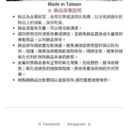
Made in Taiwan
✿
飾品保養說明
飾品為金屬材質，使用完畢建議用吹風機，以冷風稍微吹乾
飾品上的濕氣，保持乾燥。
飾品表面有灰塵，可以用毛刷清潔。
請勿使用任何液態保養或擦拭，並避免飾品直接或大量噴到
美髮用品，以利飾品保存。
飾品保存請放置在乾燥處，避免潮濕並使用密封袋以防勾
到、碰撞、摩擦及擠壓與乾燥劑保存，隔絕空氣、避免快速
氧化也利於保持飾品本身的狀態。
金屬材質飾品會有正常的氧化現象，包括顏色、變深或褪
色；氧化或褪色的速度與程度，將依保養及收納的方式而
異。
樹酯類飾品比較脆弱以盒裝保存,請勿重壓過度彎折~
Facebook
Instagram
✿
・
✿