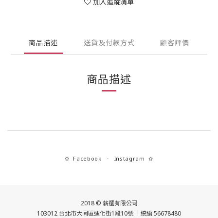
加入追蹤清單
商品描述
送貨及付款方式
顧客評價
商品描述
Facebook
Instagram
✿
・
✿
2018 © 薪選有限公司
103012 台北市大同區迪化街1段10號 ｜統編 56678480