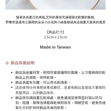
隨著炎炎夏日的來臨,艾利的暑假充滿著陽光歡樂的氣氛,
野餐郊遊還有公園裡的朵朵小白花和小綠葉都成為這個夏天最美的風景
【商品尺寸】
1.5cm x 1.5cm
Made in Taiwan
飾品保養說明
✿
飾品為金屬材質，使用完畢建議用吹風機，以冷風稍微吹乾
飾品上的濕氣，保持乾燥。
飾品表面有灰塵，可以用毛刷清潔。
請勿使用任何液態保養或擦拭，並避免飾品直接或大量噴到
美髮用品，以利飾品保存
。
飾品保存請放置在乾燥處，避免潮濕並使用密封袋以防勾
到、碰撞、摩擦及擠壓與乾燥劑保存，隔絕空氣、避免快速
氧化也利於保持飾品本身的狀態。