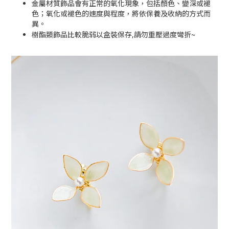
金屬材質飾品會有正常的氧化現象，包括顏色、變深或褪
色；氧化或褪色的速度與程度，將依保養及收納的方式而
異。
~
樹酯類飾品比較脆弱以盒裝保存,請勿重壓過度彎折