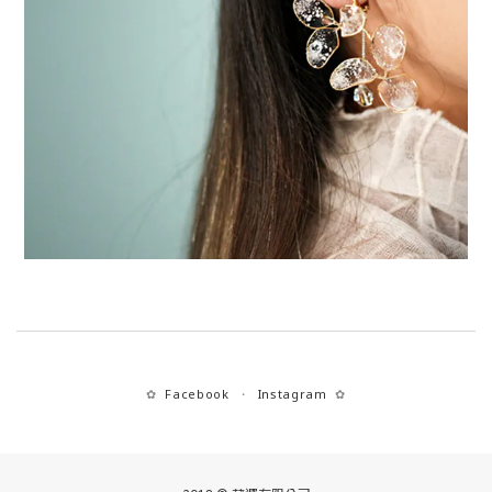
Facebook
Instagram
✿
・
✿