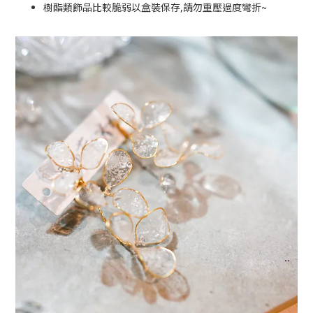
~
樹酯類飾品比較脆弱以盒裝保存,請勿重壓過度彎折