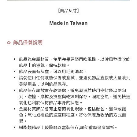
【商品尺寸】
Made in Taiwan
飾品保養說明
✿
飾品為金屬材質，使用完畢建議用吹風機，以冷風稍微吹乾
飾品上的濕氣，保持乾燥。
飾品表面有灰塵，可以用毛刷清潔。
請勿使用任何液態保養或擦拭，並避免飾品直接或大量噴到
美髮用品，以利飾品保存
。
飾品保存請放置在乾燥處，避免潮濕並使用密封袋以防勾
到、碰撞、摩擦及擠壓與乾燥劑保存，隔絕空氣、避免快速
氧化也利於保持飾品本身的狀態。
金屬材質飾品會有正常的氧化現象，包括顏色、變深或褪
色；氧化或褪色的速度與程度，將依保養及收納的方式而
異。
~
樹酯類飾品比較脆弱以盒裝保存,請勿重壓過度彎折