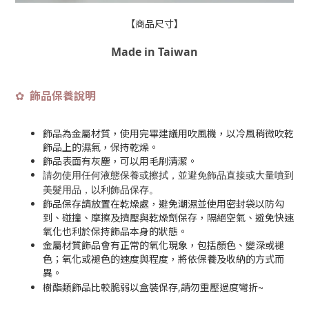
【商品尺寸】
Made in Taiwan
飾品保養說明
✿
飾品為金屬材質，使用完畢建議用吹風機，以冷風稍微吹乾
飾品上的濕氣，保持乾燥。
飾品表面有灰塵，可以用毛刷清潔。
請勿使用任何液態保養或擦拭，並避免飾品直接或大量噴到
美髮用品，以利飾品保存
。
飾品保存請放置在乾燥處，避免潮濕並使用密封袋以防勾
到、碰撞、摩擦及擠壓與乾燥劑保存，隔絕空氣、避免快速
氧化也利於保持飾品本身的狀態。
金屬材質飾品會有正常的氧化現象，包括顏色、變深或褪
色；氧化或褪色的速度與程度，將依保養及收納的方式而
異。
~
樹酯類飾品比較脆弱以盒裝保存,請勿重壓過度彎折