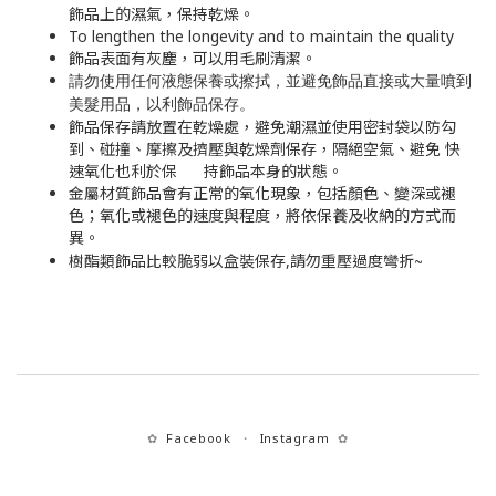
飾品上的濕氣，保持乾燥。
To lengthen the longevity and to maintain the quality
飾品表面有灰塵，可以用毛刷清潔。
請勿使用任何液態保養或擦拭，並避免飾品直接或大量噴到
美髮用品，以利飾品保存
。
飾品保存請放置在乾燥處，避免潮濕並使用密封袋以防勾
到、碰撞、摩擦及擠壓與乾燥劑保存，隔絕空氣、避免 快
速氧化也利於保 持飾品本身的狀態。
金屬材質飾品會有正常的氧化現象，包括顏色、變深或褪
色；氧化或褪色的速度與程度，將依保養及收納的方式而
異。
~
樹酯類飾品比較脆弱以盒裝保存,請勿重壓過度彎折
Facebook
Instagram
✿
・
✿