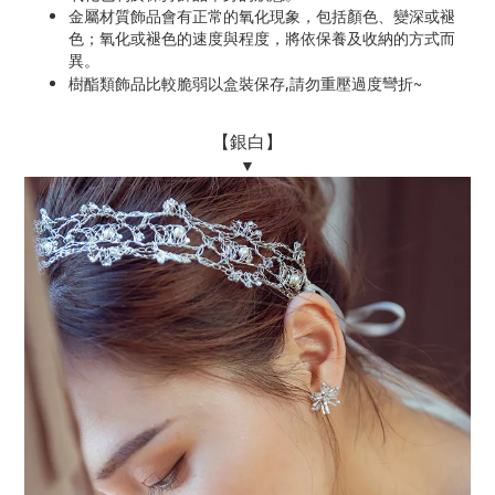
金屬材質飾品會有正常的氧化現象，包括顏色、變深或褪
色；氧化或褪色的速度與程度，將依保養及收納的方式而
異。
~
樹酯類飾品比較脆弱以盒裝保存,請勿重壓過度彎折
【銀白】
▼