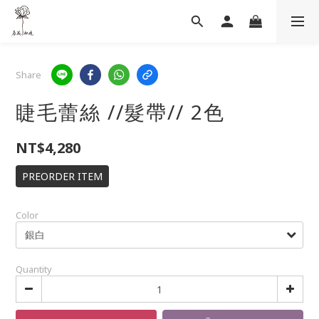
Share
睫毛蕾絲 //髮帶// 2色
NT$4,280
PREORDER ITEM
Color
Quantity