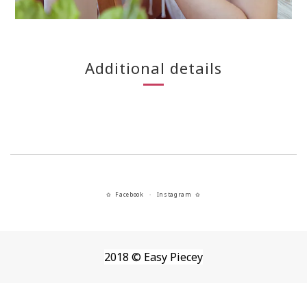
Additional details
Facebook
Instagram
✿
・
✿
2018 © Easy Piecey
BUY NOW