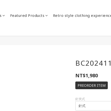
s
Featured Products
Retro style clothing experienc
BC20241
NT$1,980
PREORDER ITEM
針夾式