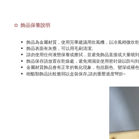
飾品保養說明
✿
飾品為金屬材質，使用完畢建議用吹風機，以冷風稍微吹
飾品表面有灰塵，可以用毛刷清潔。
請勿使用任何液態保養或擦拭，並避免飾品直接或大量噴
飾品保存請放置在乾燥處，避免潮濕並使用密封袋以防勾
金屬材質飾品會有正常的氧化現象，包括顏色、變深或褪
~
樹酯類飾品比較脆弱以盒裝保存,請勿重壓過度彎折