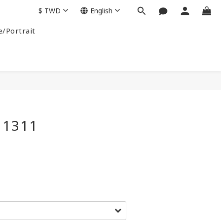
$
TWD
English
e/Portrait
BUY NOW
11311