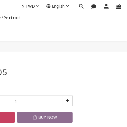
$
TWD
English
e/Portrait
BUY NOW
05
T
BUY NOW