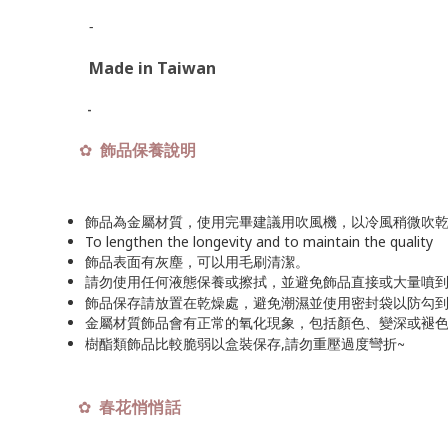
-
Made in Taiwan
-
飾品保養說明
✿
飾品為金屬材質，使用完畢建議用吹風機，以冷風稍微吹
To lengthen the longevity and to maintain the quality
飾品表面有灰塵，可以用毛刷清潔。
請勿使用任何液態保養或擦拭，並避免飾品直接或大量噴
飾品保存請放置在乾燥處，避免潮濕並使用密封袋以防勾
金屬材質飾品會有正常的氧化現象，包括顏色、變深或褪
~
樹酯類飾品比較脆弱以盒裝保存,請勿重壓過度彎折
✿
春花悄悄話