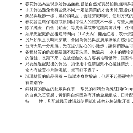
春花飾品為呈現原始飾品面貌,皆是自然光實品拍攝,無特殊
手工飾品難免會有些微不同,一定是美美的才會出貨,若遇
飾品與服飾一樣，屬於消耗品，會隨穿戴時間、使用方式
春花皆是環保電鍍或原銅因每個人的體質不一樣，有些人
除了純金、白金（鉑金）等貴金屬或未電鍍鋼飾以外，任
1-2
如果您配戴飾品後短時間內（
天內）開始紅癢，表示您
另外如果是長時間穿戴，會因為飾品與皮膚摩擦敏而感到
台灣天氣十分潮濕，光在提供貼心的小撇步，讓你們飾品
各種材質的飾品都建議不戴著洗澡、泡溫泉
─
水中的礦物
的侵蝕，長期下來，在被侵蝕的地方容易堆積髒污，讓整
只要經過配戴後的飾品，須使用中性清潔劑小心搓揉清洗
~
盒內有放置小片除濕紙，就再好不過了
琺瑯材質的飾品保養
─
琺瑯本身耐酸鹼，但經不起堅硬物
~
有差別的
Copp
銅材質的飾品的配戴與保養
─
常見的材料分為純紅銅(
的白色光芒質感，黃銅與白銅因為有其他金屬組成，日常
特 性，凡配戴幾天建議就使用紙巾或棉花棒沾取牙膏，