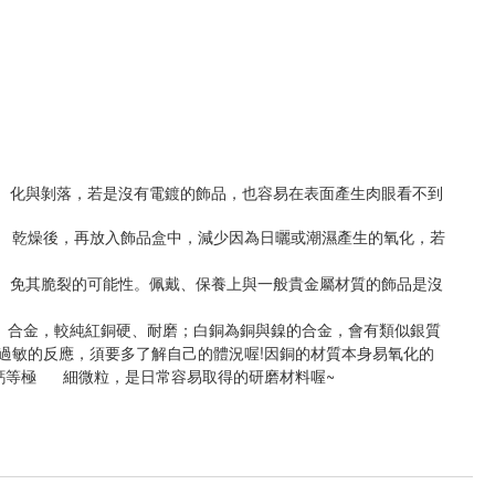
 化與剝落，若是沒有電鍍的飾品，也容易在表面產生肉眼看不到
 乾燥後，再放入飾品盒中，減少因為日曬或潮濕產生的氧化，若
 免其脆裂的可能性。佩戴、保養上與一般貴金屬材質的飾品是沒
 合金，較純紅銅硬、耐磨；白銅為銅與鎳的合金，會有類似銀質
!
過敏的反應，須要多了解自己的體況喔
因銅的材質本身易氧化的
~
鈣等極 細微粒，是日常容易取得的研磨材料喔