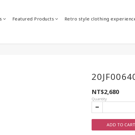
s
Featured Products
Retro style clothing experienc
20JF0064
NT$2,680
Quantity
ADD TO CAR