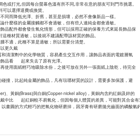
調色或打光,但因每台螢幕色溫有所不同,非常在意的朋友可到門市挑選。
缺料可以選擇退費或換貨。
的不同而降低光澤、折舊，甚至是損壞，必然不會像新品一樣。
無論什麼樣的金屬接觸都不會過敏，但有些人連純金都會過敏。
何飾品配件都會發生氧化情形，但可以採用正確的保養方式來延長飾品保
對這種材質過敏，以後就不建議配帶該材質的飾品。
紅腫不適，此種不算是過敏；所以需要分清楚。
可以更久戴
質和清潔劑中的化學物質，容易產生交互作用，讓飾品表面的電鍍層氧
件飾品看 起來失去了原有光澤。
，再使用面紙輕巧地吸除水份，之後可放在另外一張面紙上陰乾，待完全
的碰撞，比起純金屬的飾品，凡有琺瑯材質的設計，需要多加保護，避
er
Brass
Copper-nickel alloy
)、黃銅(
)與白銅(
)，黃銅內含約紅銅及鋅的
配戴中比 起紅銅較不易氧化，但因每個人體質的差異，可能對其合金有
以畫圓的方式輕巧的把氧化物研磨掉，因牙膏有研磨拋光齒面的磷酸氫