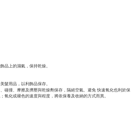
乾飾品上的濕氣，保持乾燥。
到美髮用品，以利飾品保存
。
到、碰撞、摩擦及擠壓與乾燥劑保存，隔絕空氣、避免 快速氧化也利於
色；氧化或褪色的速度與程度，將依保養及收納的方式而異。