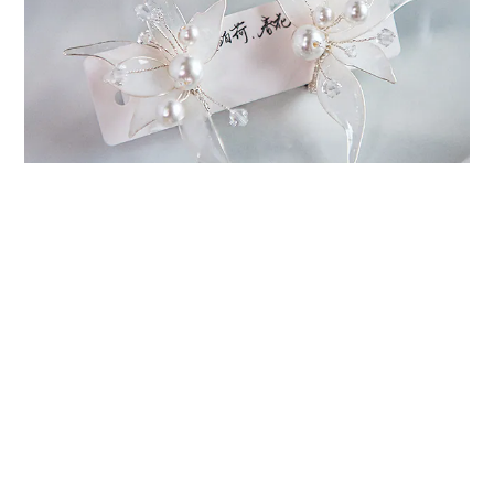
BUY NOW
Facebook
Instagram
✿
・
✿
2018 © Easy Piecey