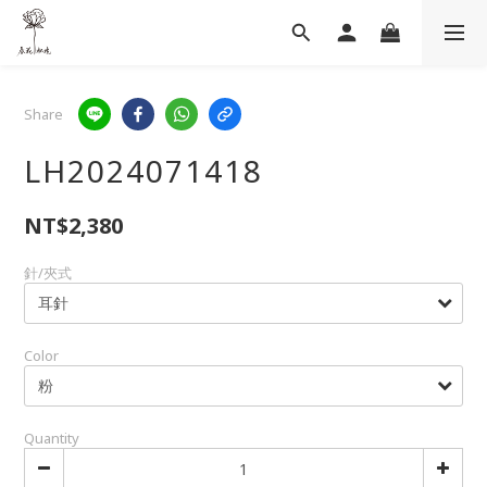
Share
LH2024071418
NT$2,380
針/夾式
Color
Quantity