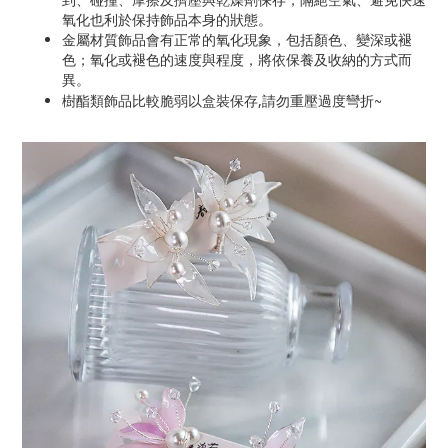
氧化也利於保持飾品本身的狀態。
金屬材質飾品會有正常的氧化現象，包括顏色、變深或褪
色；氧化或褪色的速度與程度，將依保養及收納的方式而
異。
~
樹酯類飾品比較脆弱以盒裝保存,請勿重壓過度彎折