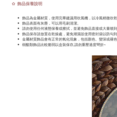
飾品保養說明
✿
飾品為金屬材質，使用完畢建議用吹風機，以冷風稍微吹
飾品表面有灰塵，可以用毛刷清潔。
請勿使用任何液態保養或擦拭，並避免飾品直接或大量噴
飾品保存請放置在乾燥處，避免潮濕並使用密封袋以防勾
金屬材質飾品會有正常的氧化現象，包括顏色、變深或褪
~
樹酯類飾品比較脆弱以盒裝保存,請勿重壓過度彎折