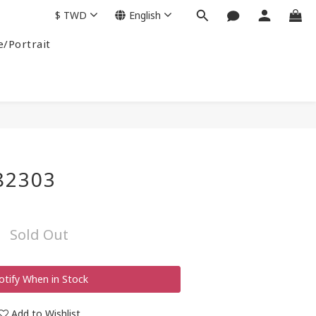
$
TWD
English
e/Portrait
82303
Sold Out
otify When in Stock
Add to Wishlist