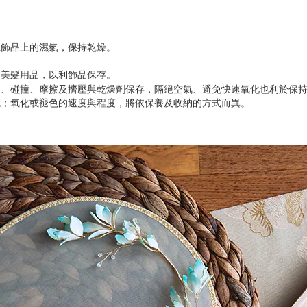
乾飾品上的濕氣，保持乾燥。
到美髮用品，以利飾品保存
。
到、碰撞、摩擦及擠壓與乾燥劑保存，隔絕空氣、避免快速氧化也利於保
色；氧化或褪色的速度與程度，將依保養及收納的方式而異。