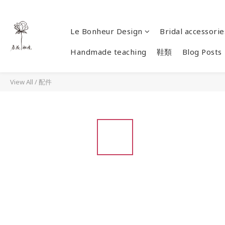
Le Bonheur Design
Bridal accessorie
Handmade teaching
鞋類
Blog Posts
View All
/
配件