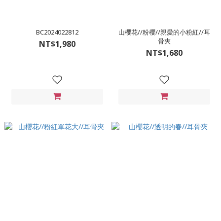
BC2024022812
山櫻花//粉櫻//親愛的小粉紅//耳
骨夾
NT$1,980
NT$1,680