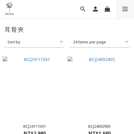
耳骨夾
Sort by
24 Items per page
BCJ24111501
BCJ24092905
NT$2,980
NT$1,680