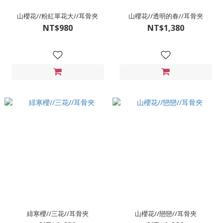
山櫻花//粉紅單花大//耳骨夾
山櫻花//透明的春//耳骨夾
NT$980
NT$1,380
緋寒櫻//三花//耳骨夾
山櫻花//戀戀//耳骨夾