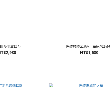
輕盈羽翼耳掛
巴黎晨曦蕾絲//小舞裙//耳骨
T$2,980
NT$1,680