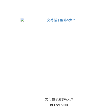
文苒梔子髮飾//大//
NT$1,980