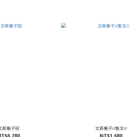
文苒梔子冠
文苒梔子//髮叉//
T$6,280
NT$1,680