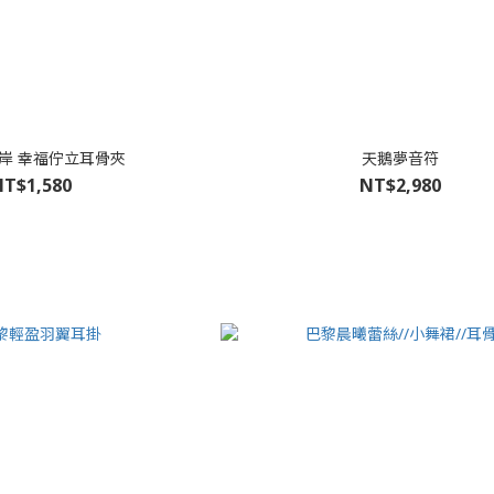
岸 幸福佇立耳骨夾
天鵝夢音符
T$1,580
NT$2,980