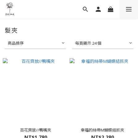
髮夾
商品排序
每頁顯示 24 個
百花齊放//鴨嘴夾
幸福的絲帶M蝴蝶結抓夾
NT$1,780
NT$2,280