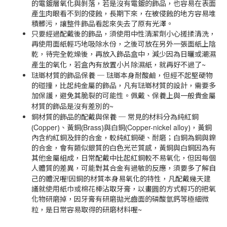
的電鍍層氧化與剝落，若是沒有電鍍的飾品，也容易在表面
產生肉眼看不到的侵蝕，長期下來，在被侵蝕的地方容易堆
積髒污，讓整件飾品看起來失去了原有光澤。
只要經過配戴後的飾品，須使用中性清潔劑小心搓揉清洗，
再使用面紙輕巧地吸除水份，之後可放在另外一張面紙上陰
乾，待完全乾燥後，再放入飾品盒中，減少因為日曬或潮濕
~
產生的氧化，若盒內有放置小片除濕紙，就再好不過了
琺瑯材質的飾品保養
─
琺瑯本身耐酸鹼，但經不起堅硬物
的碰撞，比起純金屬的飾品，凡有琺瑯材質的設計，需要多
加保護，避免其脆裂的可能性。佩戴、保養上與一般貴金屬
~
材質的飾品是沒有差別的
銅材質的飾品的配戴與保養
─
常見的材料分為純紅銅
Copper
Brass
Copper-nickel alloy
(
)、黃銅(
)與白銅(
)，黃銅
內含約紅銅及鋅的合金，較純紅銅硬、耐磨；白銅為銅與鎳
的合金，會有類似銀質的白色光芒質感，黃銅與白銅因為有
其他金屬組成，日常配戴中比起紅銅較不易氧化，但因每個
人體質的差異，可能對其合金有過敏的反應，須要多了解自
!
己的體況喔
因銅的材質本身易氧化的特性，凡配戴幾天建
議就使用紙巾或棉花棒沾取牙膏，以畫圓的方式輕巧的把氧
化物研磨掉，因牙膏有研磨拋光齒面的磷酸氫鈣等極細微
~
粒，是日常容易取得的研磨材料喔