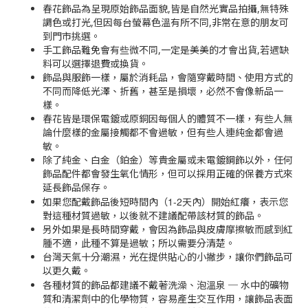
春花飾品為呈現原始飾品面貌,皆是自然光實品拍攝,無特殊
調色或打光,但因每台螢幕色溫有所不同,非常在意的朋友可
到門市挑選。
手工飾品難免會有些微不同,一定是美美的才會出貨,若遇缺
料可以選擇退費或換貨。
飾品與服飾一樣，屬於消耗品，會隨穿戴時間、使用方式的
不同而降低光澤、折舊，甚至是損壞，必然不會像新品一
樣。
春花皆是環保電鍍或原銅因每個人的體質不一樣，有些人無
論什麼樣的金屬接觸都不會過敏，但有些人連純金都會過
敏。
除了純金、白金（鉑金）等貴金屬或未電鍍鋼飾以外，任何
飾品配件都會發生氧化情形，但可以採用正確的保養方式來
延長飾品保存。
1-2
如果您配戴飾品後短時間內（
天內）開始紅癢，表示您
對這種材質過敏，以後就不建議配帶該材質的飾品。
另外如果是長時間穿戴，會因為飾品與皮膚摩擦敏而感到紅
腫不適，此種不算是過敏；所以需要分清楚。
台灣天氣十分潮濕，光在提供貼心的小撇步，讓你們飾品可
以更久戴。
各種材質的飾品都建議不戴著洗澡、泡溫泉
─
水中的礦物
質和清潔劑中的化學物質，容易產生交互作用，讓飾品表面