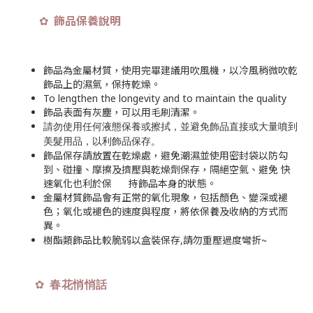
飾品保養說明
✿
飾品為金屬材質，使用完畢建議用吹風機，以冷風稍微吹乾
飾品上的濕氣，保持乾燥。
To lengthen the longevity and to maintain the quality
飾品表面有灰塵，可以用毛刷清潔。
請勿使用任何液態保養或擦拭，並避免飾品直接或大量噴到
美髮用品，以利飾品保存
。
飾品保存請放置在乾燥處，避免潮濕並使用密封袋以防勾
到、碰撞、摩擦及擠壓與乾燥劑保存，隔絕空氣、避免 快
速氧化也利於保 持飾品本身的狀態。
金屬材質飾品會有正常的氧化現象，包括顏色、變深或褪
色；氧化或褪色的速度與程度，將依保養及收納的方式而
異。
~
樹酯類飾品比較脆弱以盒裝保存,請勿重壓過度彎折
✿
春花悄悄話