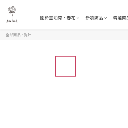
關於豊泊荷‧春花
新娘飾品
精選商
全部商品
/
胸針