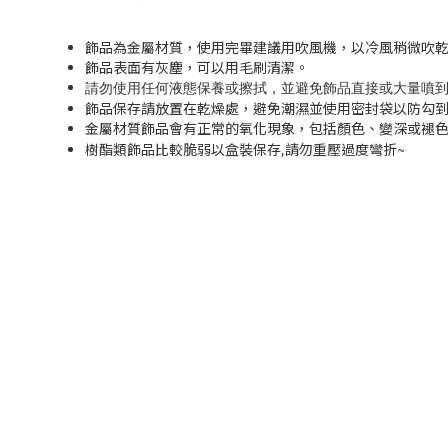
飾品為金屬材質，使用完畢建議用吹風機，以冷風稍微吹
飾品表面有灰塵，可以用毛刷清潔。
請勿使用任何液態保養或擦拭，並避免飾品直接或大量噴
飾品保存請放置在乾燥處，避免潮濕並使用密封袋以防勾
金屬材質飾品會有正常的氧化現象，包括顏色、變深或褪
~
樹酯類飾品比較脆弱以盒裝保存,請勿重壓過度彎折