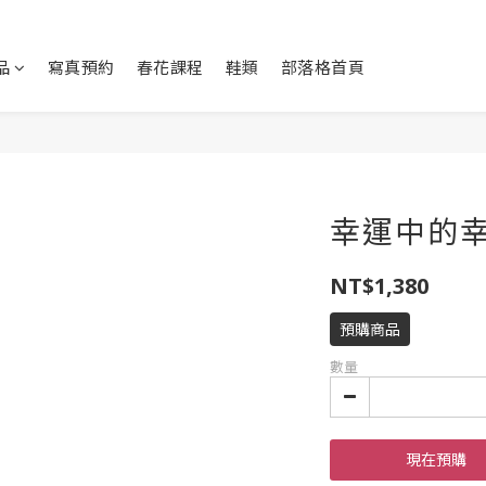
品
寫真預約
春花課程
鞋類
部落格首頁
幸運中的
NT$1,380
預購商品
數量
現在預購