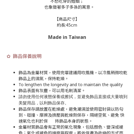
不愁吃穿的婚姻；
也象徵著多子多孫的寓意。
【商品尺寸】
約長:45cm
Made in Taiwan
飾品保養說明
✿
飾品為金屬材質，使用完畢建議用吹風機，以冷風稍微吹乾
飾品上的濕氣，保持乾燥。
To lengthen the longevity and to maintain the quality
飾品表面有灰塵，可以用毛刷清潔。
請勿使用任何液態保養或擦拭，並避免飾品直接或大量噴到
美髮用品，以利飾品保存
。
飾品保存請放置在乾燥處，避免潮濕並使用密封袋以防勾
到、碰撞、摩擦及擠壓與乾燥劑保存，隔絕空氣、避免 快
速氧化也利於保 持飾品本身的狀態。
金屬材質飾品會有正常的氧化現象，包括顏色、變深或褪
色；氧化或褪色的速度與程度，將依保養及收納的方式而