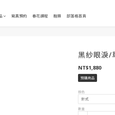
品
寫真預約
春花課程
鞋類
部落格首頁
黑紗眼淚/
NT$1,880
預購商品
顏色
數量