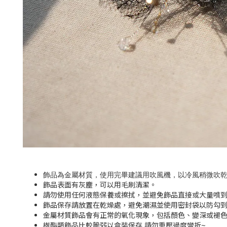
飾品為金屬材質，使用完畢建議用吹風機，以冷風稍微吹
飾品表面有灰塵，可以用毛刷清潔。
請勿使用任何液態保養或擦拭，並避免飾品直接或大量噴
飾品保存請放置在乾燥處，避免潮濕並使用密封袋以防勾
金屬材質飾品會有正常的氧化現象，包括顏色、變深或褪
樹酯類飾品比較脆弱以盒裝保存,請勿重壓過度彎折~