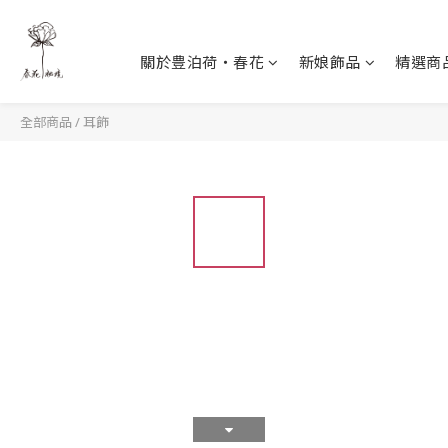
關於豊泊荷‧春花
新娘飾品
精選商
全部商品
/
耳飾