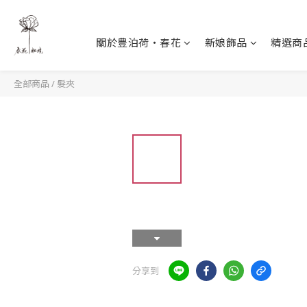
關於豊泊荷‧春花
新娘飾品
精選商
全部商品
/
髮夾
分享到