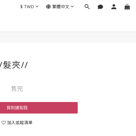
$
TWD
繁體中文
/髮夾//
售完
貨到通知我
加入追蹤清單