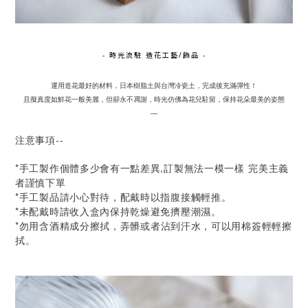
- 時光流駐 造花工藝/飾品 -
運用造花最好的材料，日本樹脂土與台灣冷瓷土，完成後充滿彈性！
且擬真度如鮮花一般美麗，但卻永不凋謝，時光仿佛為花兒駐留，保持花朵最美的姿態
—
注意事項--
*手工製作個體多少會有一點差異,
訂製無法一模一樣 完美主義
者謹慎下單
*手工製品請小心對待，配戴時以指腹接觸輕推。
*未配戴時請收入盒內保持乾燥避免擠壓潮濕。
*勿用含酒精成分擦拭，
弄髒或者沾到汗水，可以用棉簽輕輕擦
拭。