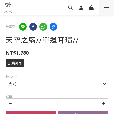
分享到
天空之藍//單邊耳環//
NT$1,780
預購商品
針/夾式
數量